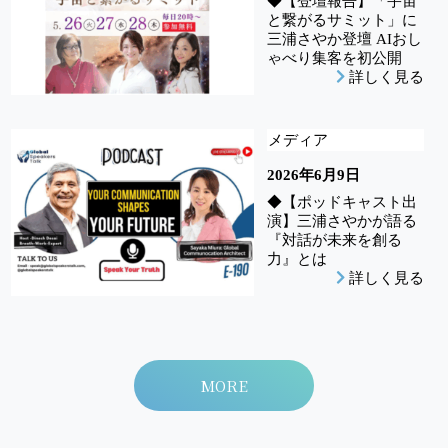
◆【登壇報告】「宇宙
と繋がるサミット」に
三浦さやか登壇 AIおし
ゃべり集客を初公開
詳しく見る
メディア
2026年6月9日
◆【ポッドキャスト出
演】三浦さやかが語る
『対話が未来を創る
力』とは
詳しく見る
MORE