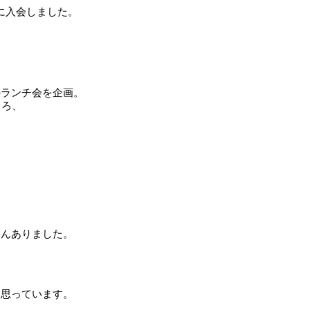
に入会しました。
。
のランチ会を企画。
ころ、
さんありました。
と思っています。