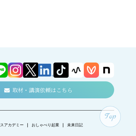
取材・講演依頼はこちら
スアカデミー
｜
おしゃべり起業
｜
未来日記