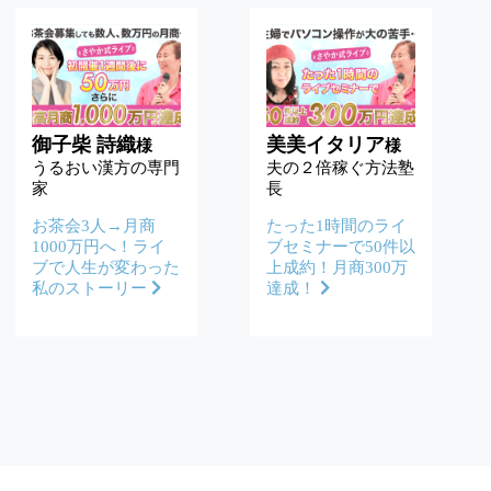
御子柴 詩織
美美イタリア
様
様
うるおい漢方の専門
夫の２倍稼ぐ方法塾
家
長
お茶会3人→月商
たった1時間のライ
1000万円へ！ライ
ブセミナーで50件以
ブで人生が変わった
上成約！月商300万
私のストーリー
達成！