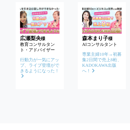
広瀬梨央
森本まり子
様
様
教育コンサルタン
AIコンサルタント
ト・アドバイザー
専業主婦10年→初募
行動力が一気にアッ
集2日間で売上8桁、
プ、ライブ登壇がで
KADOKAWA出版
きるようになった！
へ！