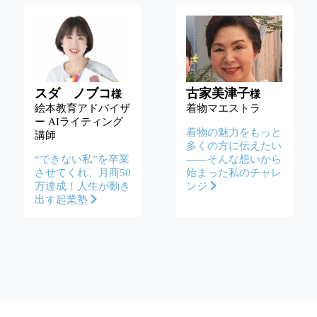
スダ ノブコ
古家美津子
様
様
絵本教育アドバイザ
着物マエストラ
ー AIライティング
着物の魅力をもっと
講師
多くの方に伝えたい
“できない私”を卒業
——そんな想いから
させてくれ、月商50
始まった私のチャレ
万達成！人生が動き
ンジ
出す起業塾