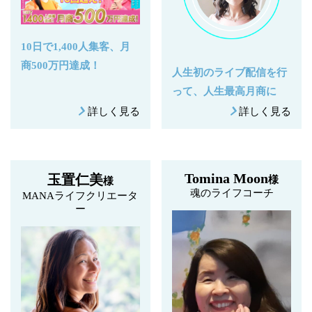
10日で1,400人集客、月
商500万円達成！
人生初のライブ配信を行
って、人生最高月商に
詳しく見る
詳しく見る
Tomina Moon
玉置仁美
様
様
魂のライフコーチ
MANAライフクリエータ
ー