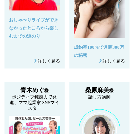
おしゃべりライブができ
なかったところから楽し
むまでの道のり
成約率100%で月商300万
の秘密
詳しく見る
詳しく見る
青木めぐ
桑原麻美
様
様
ポジティブ鈍感力で発
話し方講師
進、ママ起業家 SNSマイ
スター