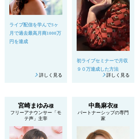
ライブ配信を学んで3ヶ
月で過去最高月商1000万
円を達成
初ライブセミナーで月収
９０万達成した方法
詳しく見る
詳しく見る
宮崎まゆみ
中島麻衣
様
様
フリーアナウンサー「モ
パートナーシップの専門
テ声」主宰
家