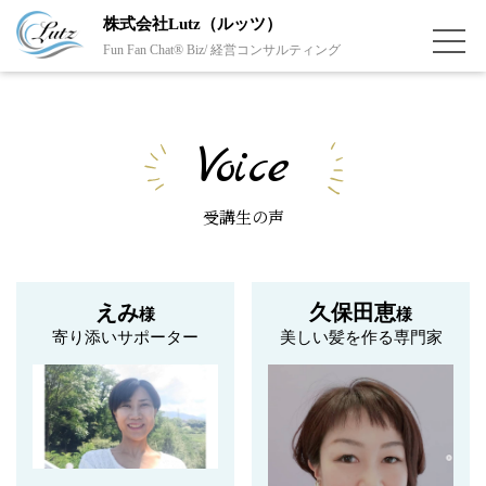
株式会社Lutz（ルッツ）
Fun Fan Chat® Biz/ 経営コンサルティング
Voice
受講生の声
えみ
久保田恵
様
様
寄り添いサポーター
美しい髪を作る専門家