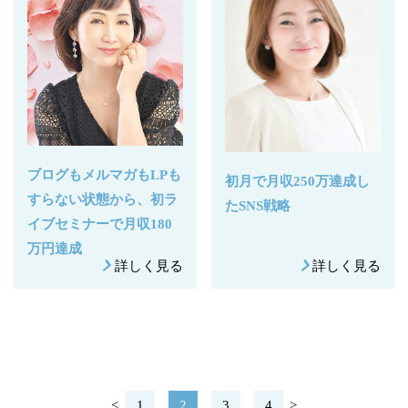
ブログもメルマガもLPも
初月で月収250万達成し
すらない状態から、初ラ
たSNS戦略
イブセミナーで月収180
万円達成
詳しく見る
詳しく見る
<
1
2
3
4
>