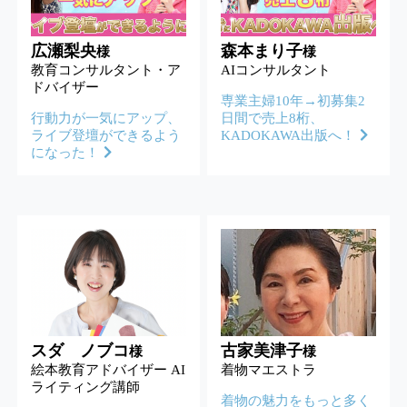
広瀬梨央
森本まり子
様
様
教育コンサルタント・ア
AIコンサルタント
ドバイザー
専業主婦10年→初募集2
行動力が一気にアップ、
日間で売上8桁、
ライブ登壇ができるよう
KADOKAWA出版へ！
になった！
スダ ノブコ
古家美津子
様
様
絵本教育アドバイザー AI
着物マエストラ
ライティング講師
着物の魅力をもっと多く