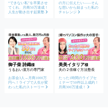
“できない私”を卒業させ
の方に伝えたい——そん
てくれ、月商50万達成！
な想いから始まった私の
人生が動き出す起業塾
チャレンジ
御子柴 詩織
美美イタリア
様
様
うるおい漢方の専門家
夫の２倍稼ぐ方法塾長
お茶会3人→月商1000万
たった1時間のライブセ
円へ！ライブで人生が変
ミナーで50件以上成約！
わった私のストーリー
月商300万達成！