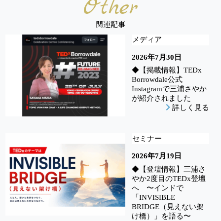
Other
関連記事
メディア
2026年7月30日
◆【掲載情報】TEDx
Borrowdale公式
Instagramで三浦さやか
が紹介されました
詳しく見る
セミナー
2026年7月19日
◆【登壇情報】三浦さ
やか2度目のTEDx登壇
へ 〜インドで
「INVISIBLE
BRIDGE（見えない架
け橋）」を語る〜