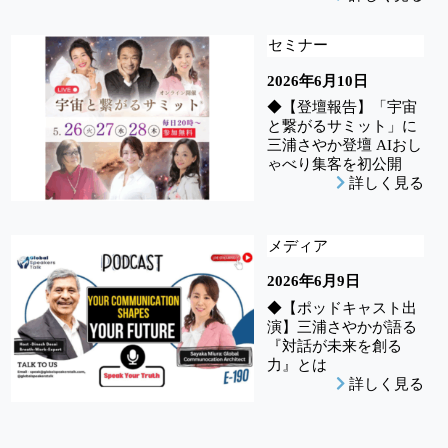
セミナー
2026年6月10日
◆【登壇報告】「宇宙
と繋がるサミット」に
三浦さやか登壇 AIおし
ゃべり集客を初公開
詳しく見る
メディア
2026年6月9日
◆【ポッドキャスト出
演】三浦さやかが語る
『対話が未来を創る
力』とは
詳しく見る